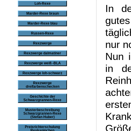
Loh-Rexe
In d
Marder-Rexe braun
gutes
Marder-Rexe blau
tägli
Russen-Rexe
nur n
Rexzwerge
Nun i
Rexzwerge dalmatiner
Rexzwerge weiß -BLA
in d
Rexzwerge loh-schwarz
Reinh
Rexzwerge
dreifarbenschecken
achte
Geschichte der
Schwarzgrannen-Rexe
er
Musterbeschreibung
Krank
Schwarzgrannen-Rexe
(Stefan Huber)
Grö
Preisrichterschulung
Rexkaninchen