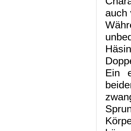
Char
auch 
Währe
unbe
Häsi
Dopp
Ein 
bei
zw
Spru
Körpe