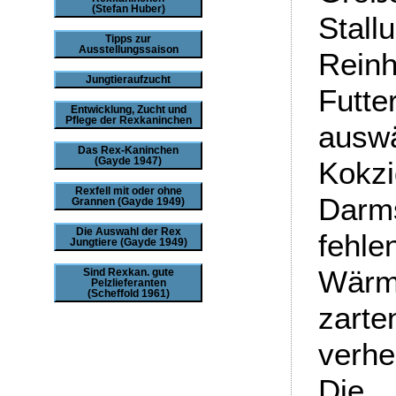
(Stefan Huber)
Stall
Tipps zur
Ausstellungssaison
Reinh
Jungtieraufzucht
Futte
Entwicklung, Zucht und
Pflege der Rexkaninchen
ausw
Das Rex-Kaninchen
(Gayde 1947)
Ko
Rexfell mit oder ohne
Darm
Grannen (Gayde 1949)
Die Auswahl der Rex
fehle
Jungtiere (Gayde 1949)
Wärme
Sind Rexkan. gute
Pelzlieferanten
(Scheffold 1961)
zart
verhe
Die