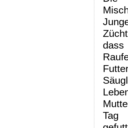
Misch
Jung
Zücht
dass 
Raufe
Fut
Säu
Leben
Mutte
Tag 
gefut