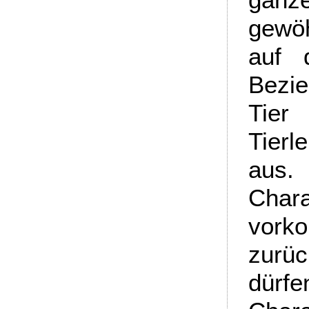
gewö
auf 
Bezi
Tier
Tierl
au
Chara
vork
zurü
dürf