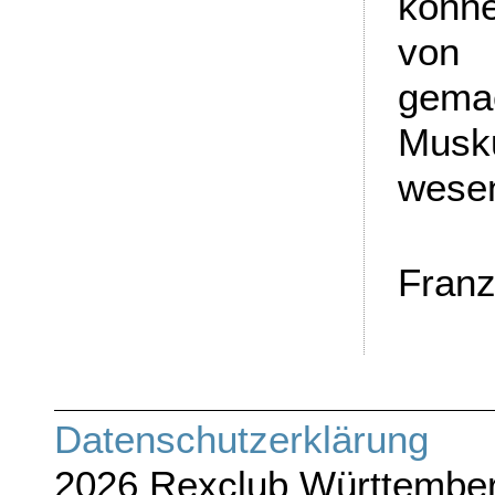
könne
von 
gema
Musku
wesen
Franz
Datenschutze
2026 Rexclub Württember