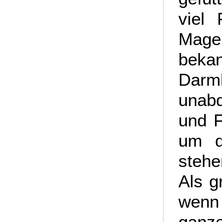
viel
Mage
bek
Darm
unab
und F
um d
stehe
Als g
wenn 
ganz