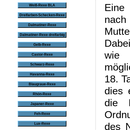
Eine 
Weiß-Rexe BLA
Dreifarben-Schecken-Rexe
nach
Dalmatiner-Rexe
Mutt
Dalmatiner-Rexe dreifarbig
Dabe
Gelb-Rexe
wie 
Castor-Rexe
mögli
Schwarz-Rexe
Havanna-Rexe
18. T
Blaugraue-Rexe
dies 
Rhön-Rexe
die 
Japaner-Rexe
Ordnu
Feh-Rexe
des N
Lux-Rexe