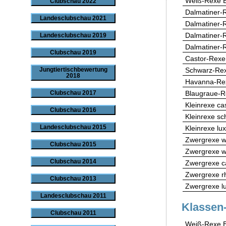
Weiß-Rexe 
Clubschau 2022
Dalmatiner-
Landesclubschau 2021
Dalmatiner-
Dalmatiner-
Landesclubschau 2019
Dalmatiner-R
Clubschau 2019
Castor-Rexe
Schwarz-Re
Jungtiertischbewertung
2018
Havanna-Re
Blaugraue-R
Clubschau 2017
Kleinrexe ca
Clubschau 2016
Kleinrexe s
Landesclubschau 2015
Kleinrexe lux
Zwergrexe w
Clubschau 2015
Zwergrexe w
Clubschau 2014
Zwergrexe ca
Zwergrexe r
Clubschau 2013
Zwergrexe lu
Landesclubschau 2011
Klassen-
Clubschau 2011
Weiß-Rexe 