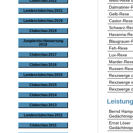
Weiß-Rexe 
Clubschau 2022
Dalmatiner-
Landesclubschau 2021
Gelb-Rexe
Castor-Rexe
Landesclubschau 2019
Schwarz-Re
Clubschau 2019
Havanna-Re
Blaugrauer-
Jungtiertischbewertung
2018
Feh-Rexe
Lux-Rexe
Clubschau 2017
Marder-Rexe
Clubschau 2016
Russen-Rex
Landesclubschau 2015
Rexzwerge c
Rexzwerge 
Clubschau 2015
Rexzwerge d
Clubschau 2014
Leistung
Clubschau 2013
Bernd Hamp
Landesclubschau 2011
Gedächtnisp
Ernst Löser
Clubschau 2011
Gedächtnisp