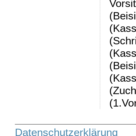
Vors
(Bei
(Kas
(Sch
(Ka
(Beis
(Kass
(Zu
(1.Vo
Datenschutze