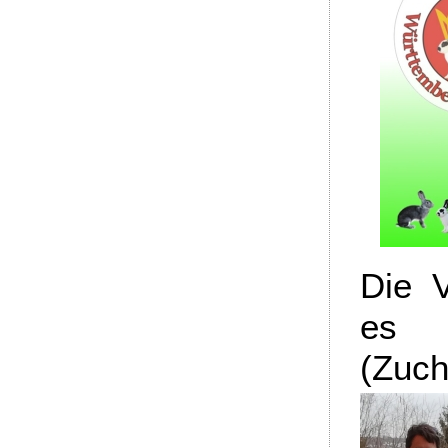
Die V
es 
(Zuch